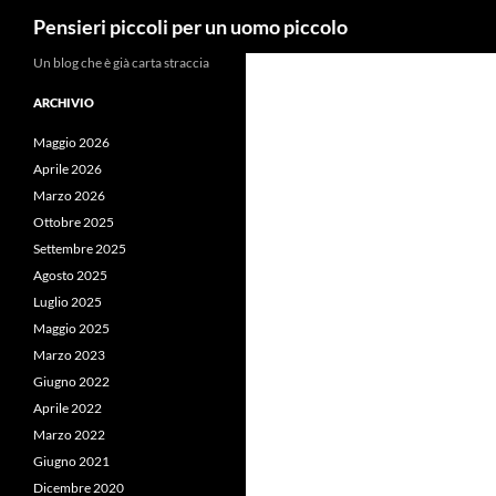
Cerca
Pensieri piccoli per un uomo piccolo
Vai
Un blog che è già carta straccia
al
ARCHIVIO
contenuto
Maggio 2026
Aprile 2026
Marzo 2026
Ottobre 2025
Settembre 2025
Agosto 2025
Luglio 2025
Maggio 2025
Marzo 2023
Giugno 2022
Aprile 2022
Marzo 2022
Giugno 2021
Dicembre 2020