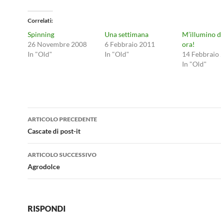
Correlati
Spinning
Una settimana
M’illumino 
26 Novembre 2008
6 Febbraio 2011
ora!
In "Old"
In "Old"
14 Febbraio
In "Old"
Navigazione
ARTICOLO PRECEDENTE
articolo
Cascate di post-it
ARTICOLO SUCCESSIVO
Agrodolce
RISPONDI