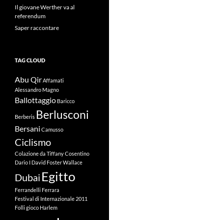
Il giovane Werther va al
referendum
Saper raccontare
TAG CLOUD
Abu Qir
Affamati
Alessandro Magno
Ballottaggio
Baricco
Berlusconi
Berberis
Bersani
Camusso
Ciclismo
Colazione da Tiffany
Cosentino
Dario I
David Foster Wallace
Egitto
Dubai
Ferrandelli
Ferrara
Festival di Internazionale 2011
Folli
gioco
Harlem