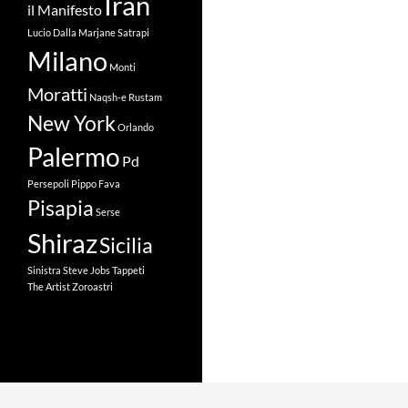
Iran
il Manifesto
Lucio Dalla
Marjane Satrapi
Milano
Monti
Moratti
Naqsh-e Rustam
New York
Orlando
Palermo
Pd
Persepoli
Pippo Fava
Pisapia
Serse
Shiraz
Sicilia
Sinistra
Steve Jobs
Tappeti
The Artist
Zoroastri