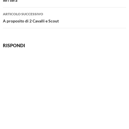
articolo
Ieri sera
ARTICOLO SUCCESSIVO
A proposito di 2 Cavalli e Scout
RISPONDI