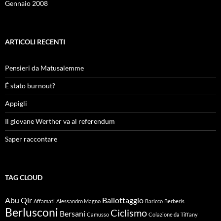
Gennaio 2008
ARTICOLI RECENTI
Pensieri da Matusalemme
É stato burnout?
Appigli
Il giovane Werther va al referendum
Saper raccontare
TAG CLOUD
Abu Qir
Ballottaggio
Affamati
Alessandro Magno
Baricco
Berberis
Berlusconi
Ciclismo
Bersani
Camusso
Colazione da Tiffany