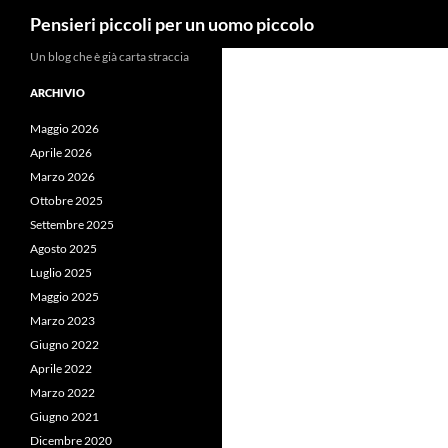
Cerca
Pensieri piccoli per un uomo piccolo
Vai
Un blog che è già carta straccia
al
ARCHIVIO
contenuto
Maggio 2026
Aprile 2026
Marzo 2026
Ottobre 2025
Settembre 2025
Agosto 2025
Luglio 2025
Maggio 2025
Marzo 2023
Giugno 2022
Aprile 2022
Marzo 2022
Giugno 2021
Dicembre 2020