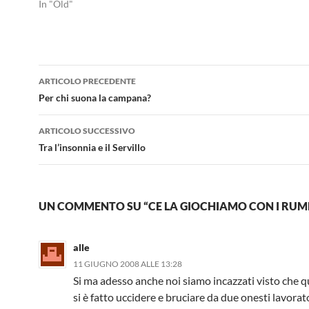
In "Old"
Navigazione
ARTICOLO PRECEDENTE
articolo
Per chi suona la campana?
ARTICOLO SUCCESSIVO
Tra l’insonnia e il Servillo
UN COMMENTO SU “CE LA GIOCHIAMO CON I RUME
alle
11 GIUGNO 2008 ALLE 13:28
Si ma adesso anche noi siamo incazzati visto che 
si è fatto uccidere e bruciare da due onesti lavorato