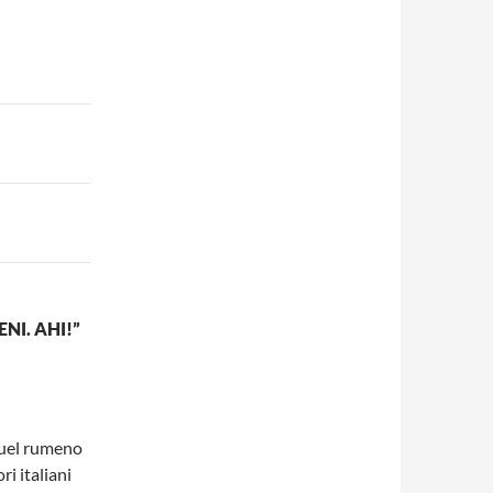
NI. AHI!”
quel rumeno
ri italiani