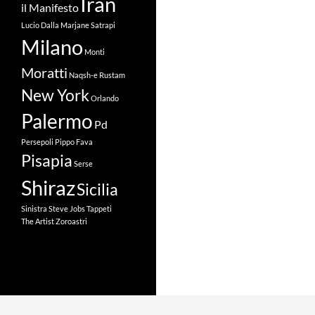
Iran
il Manifesto
Lucio Dalla
Marjane Satrapi
Milano
Monti
Moratti
Naqsh-e Rustam
New York
Orlando
Palermo
Pd
Persepoli
Pippo Fava
Pisapia
Serse
Shiraz
Sicilia
Sinistra
Steve Jobs
Tappeti
The Artist
Zoroastri