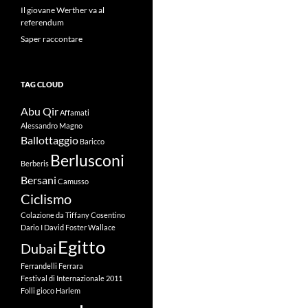
Il giovane Werther va al
referendum
Saper raccontare
TAG CLOUD
Abu Qir
Affamati
Alessandro Magno
Ballottaggio
Baricco
Berlusconi
Berberis
Bersani
Camusso
Ciclismo
Colazione da Tiffany
Cosentino
Dario I
David Foster Wallace
Egitto
Dubai
Ferrandelli
Ferrara
Festival di Internazionale 2011
Folli
gioco
Harlem