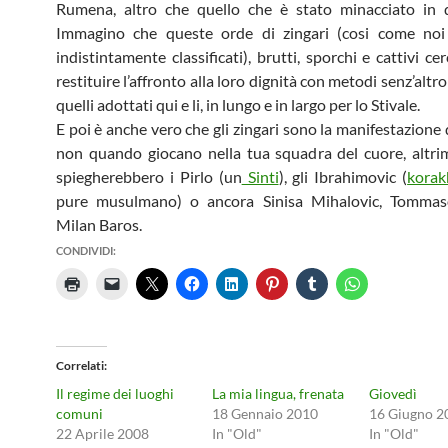
Rumena, altro che quello che è stato minacciato in q
Immagino che queste orde di zingari (cosi come noi
indistintamente classificati), brutti, sporchi e cattivi c
restituire l’affronto alla loro dignità con metodi senz’altro
quelli adottati qui e li, in lungo e in largo per lo Stivale.
E poi è anche vero che gli zingari sono la manifestazione
non quando giocano nella tua squadra del cuore, altri
spiegherebbero i Pirlo (un
Sinti
), gli Ibrahimovic (
kora
pure musulmano) o ancora Sinisa Mihalovic, Tommaso
Milan Baros.
CONDIVIDI:
Correlati
Il regime dei luoghi
La mia lingua, frenata
Giovedì
comuni
18 Gennaio 2010
16 Giugno 2
22 Aprile 2008
In "Old"
In "Old"