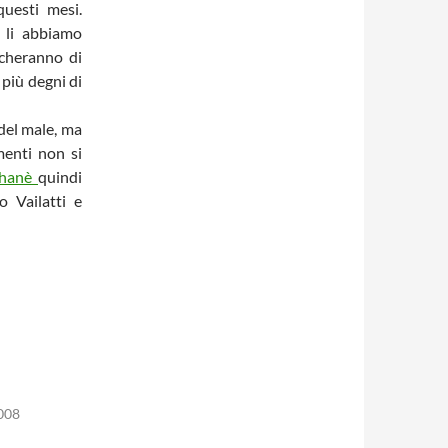
uesti mesi.
 li abbiamo
ercheranno di
 più degni di
 del male, ma
menti non si
khanè
quindi
 Vailatti e
008