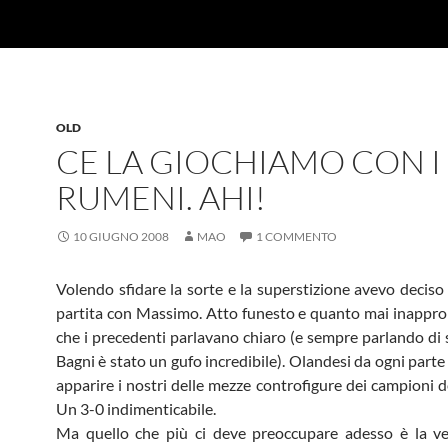
OLD
CE LA GIOCHIAMO CON I
RUMENI. AHI!
10 GIUGNO 2008
MAO
1 COMMENTO
Volendo sfidare la sorte e la superstizione avevo deciso 
partita con Massimo. Atto funesto e quanto mai inapprop
che i precedenti parlavano chiaro (e sempre parlando di
Bagni è stato un gufo incredibile). Olandesi da ogni part
apparire i nostri delle mezze controfigure dei campioni d
Un 3-0 indimenticabile.
Ma quello che più ci deve preoccupare adesso è la ve