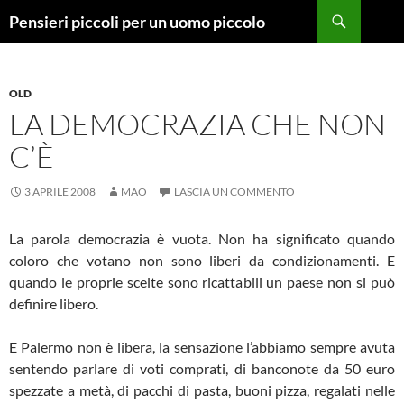
Vai
Cerca
Pensieri piccoli per un uomo piccolo
al
contenuto
OLD
LA DEMOCRAZIA CHE NON
C’È
3 APRILE 2008
MAO
LASCIA UN COMMENTO
La parola democrazia è vuota. Non ha significato quando
coloro che votano non sono liberi da condizionamenti. E
quando le proprie scelte sono ricattabili un paese non si può
definire libero.
E Palermo non è libera, la sensazione l’abbiamo sempre avuta
sentendo parlare di voti comprati, di banconote da 50 euro
spezzate a metà, di pacchi di pasta, buoni pizza, regalati nelle