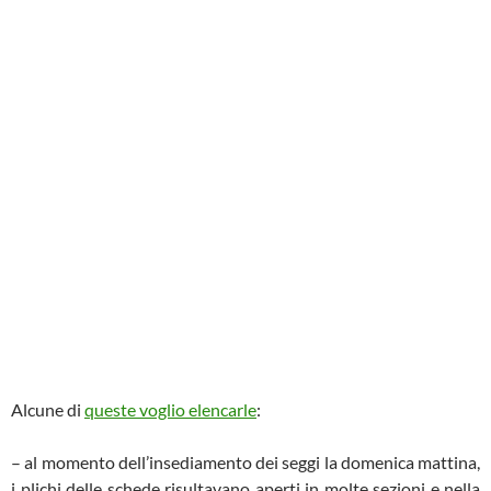
Alcune di
queste voglio elencarle
:
– al momento dell’insediamento dei seggi la domenica mattina,
i plichi delle schede risultavano aperti in molte sezioni e nella