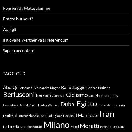
Pensieri da Matusalemme
É stato burnout?
Appigli
Il giovane Werther va al referendum
Saper raccontare
TAG CLOUD
Abu Qir
Ballottaggio
Affamati
Alessandro Magno
Baricco
Berberis
Berlusconi
Ciclismo
Bersani
Camusso
Colazione da Tiffany
Egitto
Dubai
Cosentino
Dario I
David Foster Wallace
Ferrandelli
Ferrara
Iran
il Manifesto
Festival di Internazionale 2011
Folli
gioco
Harlem
Milano
Moratti
Lucio Dalla
Marjane Satrapi
Monti
Naqsh-e Rustam