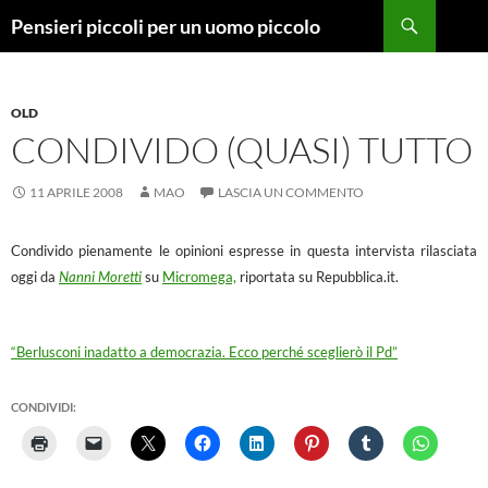
Vai
Cerca
Pensieri piccoli per un uomo piccolo
al
contenuto
OLD
CONDIVIDO (QUASI) TUTTO
11 APRILE 2008
MAO
LASCIA UN COMMENTO
Condivido pienamente le opinioni espresse in questa intervista rilasciata
oggi da
Nanni Moretti
su
Micromega,
riportata su Repubblica.it.
“Berlusconi inadatto a democrazia. Ecco perché sceglierò il Pd”
CONDIVIDI: