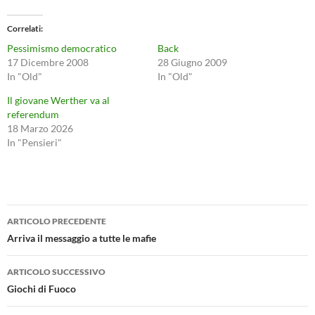
Correlati
Pessimismo democratico
Back
17 Dicembre 2008
28 Giugno 2009
In "Old"
In "Old"
Il giovane Werther va al
referendum
18 Marzo 2026
In "Pensieri"
Navigazione
ARTICOLO PRECEDENTE
articolo
Arriva il messaggio a tutte le mafie
ARTICOLO SUCCESSIVO
Giochi di Fuoco