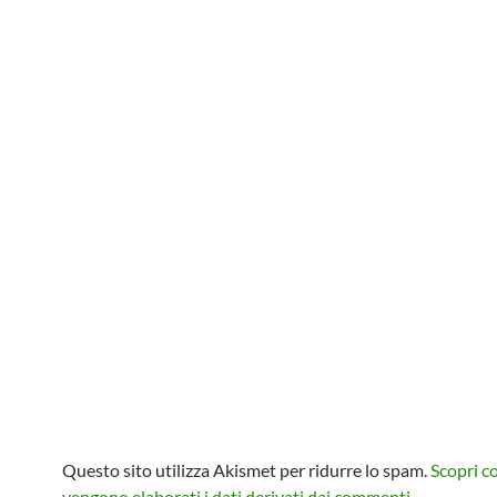
Questo sito utilizza Akismet per ridurre lo spam.
Scopri 
vengono elaborati i dati derivati dai commenti
.