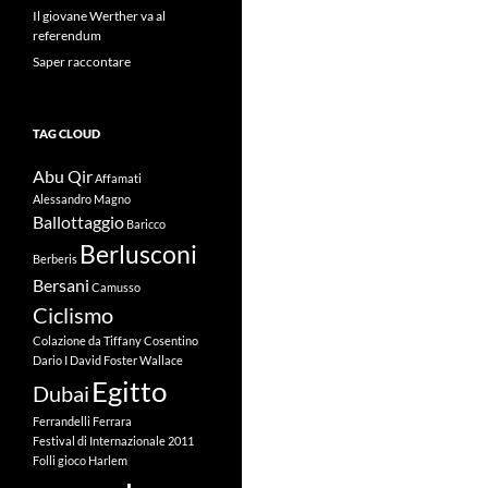
Il giovane Werther va al
referendum
Saper raccontare
TAG CLOUD
Abu Qir
Affamati
Alessandro Magno
Ballottaggio
Baricco
Berlusconi
Berberis
Bersani
Camusso
Ciclismo
Colazione da Tiffany
Cosentino
Dario I
David Foster Wallace
Egitto
Dubai
Ferrandelli
Ferrara
Festival di Internazionale 2011
Folli
gioco
Harlem