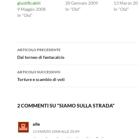
giustificabili
20 Gennaio 2009
13 Marzo 2
9 Maggio 2008
In "Old"
In "Old"
In "Old"
Navigazione
ARTICOLO PRECEDENTE
articolo
Dal torneo di fantacalcio
ARTICOLO SUCCESSIVO
Torture e scambio di voti
2 COMMENTI SU “SIAMO SULLA STRADA”
alle
11 MARZO 2008 ALLE 20:09