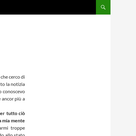
 che cerco di
to la notizia
lo conoscevo
 ancor più a
er tutto ciò
la mia mente
armi troppe
do allo stato