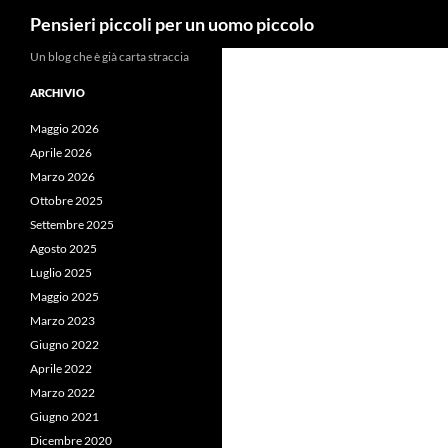
Cerca
Pensieri piccoli per un uomo piccolo
Vai
Un blog che è già carta straccia
al
ARCHIVIO
contenuto
Maggio 2026
Aprile 2026
Marzo 2026
Ottobre 2025
Settembre 2025
Agosto 2025
Luglio 2025
Maggio 2025
Marzo 2023
Giugno 2022
Aprile 2022
Marzo 2022
Giugno 2021
Dicembre 2020