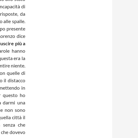
incapacità di
isposte, da
 alle spalle.
orpo presente
Lorenzo dice
uscire più a
arole hanno
uesta era la
ntire niente.
on quelle di
 il distacco
 mettendo in
er questo ho
a darmi una
te non sono
ella città il
a senza che
o che dovevo