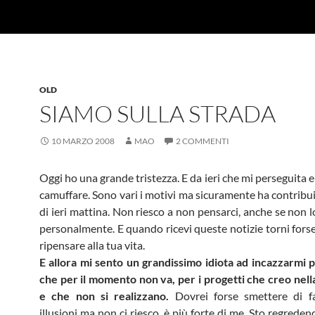
OLD
SIAMO SULLA STRADA
10 MARZO 2008
MAO
2 COMMENTI
Oggi ho una grande tristezza. E da ieri che mi perseguita e
camuffare. Sono vari i motivi ma sicuramente ha contribui
di ieri mattina. Non riesco a non pensarci, anche se non 
personalmente. E quando ricevi queste notizie torni forse
ripensare alla tua vita.
E allora mi sento un grandissimo idiota ad incazzarmi p
che per il momento non va, per i progetti che creo nel
e che non si realizzano.
Dovrei forse smettere di f
illusioni ma non ci riesco, è più forte di me. Sto regreden