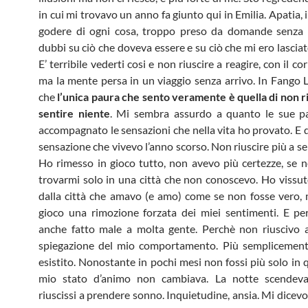
in cui mi trovavo un anno fa giunto qui in Emilia. Apatia, 
godere di ogni cosa, troppo preso da domande senza r
dubbi su ciò che doveva essere e su ciò che mi ero lasciato
E’ terribile vederti cosi e non riuscire a reagire, con il c
ma la mente persa in un viaggio senza arrivo. In Fango 
che
l’unica paura che sento veramente è quella di non ri
sentire niente
. Mi sembra assurdo a quanto le sue p
accompagnato le sensazioni che nella vita ho provato. E q
sensazione che vivevo l’anno scorso. Non riuscire più a se
Ho rimesso in gioco tutto, non avevo più certezze, se n
trovarmi solo in una città che non conoscevo. Ho vissuto
dalla città che amavo (e amo) come se non fosse vero,
gioco una rimozione forzata dei miei sentimenti. E p
anche fatto male a molta gente. Perchè non riuscivo 
spiegazione del mio comportamento. Più semplicemen
esistito. Nonostante in pochi mesi non fossi più solo in qu
mio stato d’animo non cambiava. La notte scendev
riuscissi a prendere sonno. Inquietudine, ansia. Mi dicev