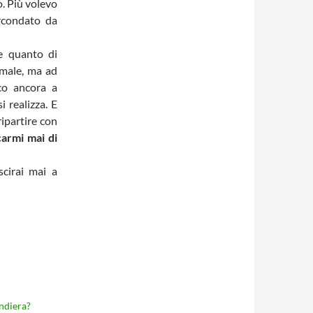
o. Più volevo
ircondato da
e quanto di
 male, ma ad
co ancora a
 realizza. E
ripartire con
carmi mai di
scirai mai a
ndiera?