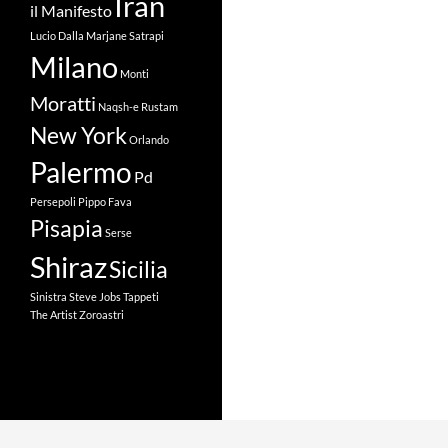
Iran
il Manifesto
Lucio Dalla
Marjane Satrapi
Milano
Monti
Moratti
Naqsh-e Rustam
New York
Orlando
Palermo
Pd
Persepoli
Pippo Fava
Pisapia
Serse
Shiraz
Sicilia
Sinistra
Steve Jobs
Tappeti
The Artist
Zoroastri