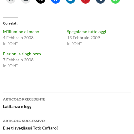
Correlati
M’illumino di meno
Spegniamo tutto oggi
4 Febbraio 2008
13 Febbraio 2009
In "Old"
In "Old"
Elezioni a singhiozzo
7 Febbraio 2008
In "Old"
Navigazione
ARTICOLO PRECEDENTE
articolo
Latitanza e leggi
ARTICOLO SUCCESSIVO
E se ti svegliassi Totò Cuffaro?