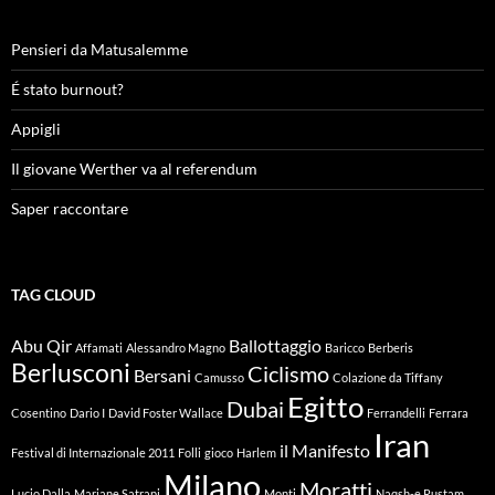
Pensieri da Matusalemme
É stato burnout?
Appigli
Il giovane Werther va al referendum
Saper raccontare
TAG CLOUD
Abu Qir
Ballottaggio
Affamati
Alessandro Magno
Baricco
Berberis
Berlusconi
Ciclismo
Bersani
Camusso
Colazione da Tiffany
Egitto
Dubai
Cosentino
Dario I
David Foster Wallace
Ferrandelli
Ferrara
Iran
il Manifesto
Festival di Internazionale 2011
Folli
gioco
Harlem
Milano
Moratti
Lucio Dalla
Marjane Satrapi
Monti
Naqsh-e Rustam