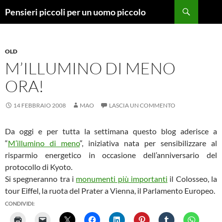
Vai
Cerca
Pensieri piccoli per un uomo piccolo
al
contenuto
OLD
M’ILLUMINO DI MENO
ORA!
14 FEBBRAIO 2008
MAO
LASCIA UN COMMENTO
Da oggi e per tutta la settimana questo blog aderisce a
“
M’illumino di meno
“, iniziativa nata per sensibilizzare al
risparmio energetico in occasione dell’anniversario del
protocollo di Kyoto.
Si spegneranno tra i
monumenti più importanti
il Colosseo, la
tour Eiffel, la ruota del Prater a Vienna, il Parlamento Europeo.
CONDIVIDI: