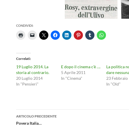
CONDIVIDI:
Correlati
19 Luglio 2014. La
E dopo il cinema c’è ….
La politica 
storia al contrario.
5 Aprile 2011
dare nessuna
20 Luglio 2014
In "Cinema"
23 Febbraio
In "Pensieri"
In "Old"
Navigazione
ARTICOLO PRECEDENTE
articolo
Povera Italia…