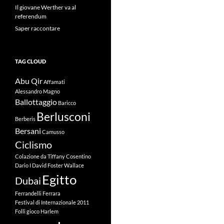
Il giovane Werther va al
referendum
Saper raccontare
TAG CLOUD
Abu Qir
Affamati
Alessandro Magno
Ballottaggio
Baricco
Berlusconi
Berberis
Bersani
Camusso
Ciclismo
Colazione da Tiffany
Cosentino
Dario I
David Foster Wallace
Egitto
Dubai
Ferrandelli
Ferrara
Festival di Internazionale 2011
Folli
gioco
Harlem