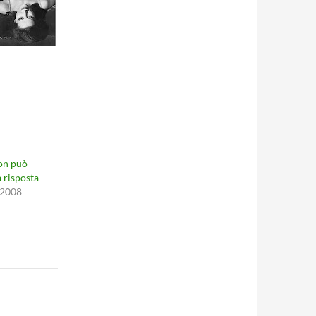
non può
 risposta
 2008