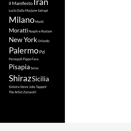
Iran
il Manifesto
Lucio Dalla
Marjane Satrapi
Milano
Monti
Moratti
Naqsh-e Rustam
New York
Orlando
Palermo
Pd
Persepoli
Pippo Fava
Pisapia
Serse
Shiraz
Sicilia
Sinistra
Steve Jobs
Tappeti
The Artist
Zoroastri