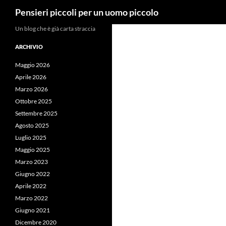
Cerca
Pensieri piccoli per un uomo piccolo
Vai
Un blog che è già carta straccia
al
ARCHIVIO
contenuto
Maggio 2026
Aprile 2026
Marzo 2026
Ottobre 2025
Settembre 2025
Agosto 2025
Luglio 2025
Maggio 2025
Marzo 2023
Giugno 2022
Aprile 2022
Marzo 2022
Giugno 2021
Dicembre 2020