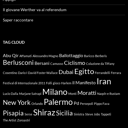
Il giovane Werther va al referendum
Saper raccontare
TAG CLOUD
Abu Qir
Ballottaggio
Affamati
Alessandro Magno
Baricco
Berberis
Berlusconi
Ciclismo
Bersani
Camusso
Colazione da Tiffany
Egitto
Dubai
Cosentino
Dario I
David Foster Wallace
Ferrandelli
Ferrara
Iran
il Manifesto
Festival di Internazionale 2011
Folli
gioco
Harlem
Milano
Moratti
Lucio Dalla
Marjane Satrapi
Monti
Naqsh-e Rustam
Palermo
New York
Pd
Orlando
Persepoli
Pippo Fava
Shiraz
Pisapia
Sicilia
Serse
Sinistra
Steve Jobs
Tappeti
The Artist
Zoroastri