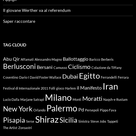
Il giovane Werther va al referendum
Saper raccontare
TAG CLOUD
Abu Qir
Ballottaggio
Affamati
Alessandro Magno
Baricco
Berberis
Berlusconi
Ciclismo
Bersani
Camusso
Colazione da Tiffany
Egitto
Dubai
Cosentino
Dario I
David Foster Wallace
Ferrandelli
Ferrara
Iran
il Manifesto
Festival di Internazionale 2011
Folli
gioco
Harlem
Milano
Moratti
Lucio Dalla
Marjane Satrapi
Monti
Naqsh-e Rustam
Palermo
New York
Pd
Orlando
Persepoli
Pippo Fava
Shiraz
Pisapia
Sicilia
Serse
Sinistra
Steve Jobs
Tappeti
The Artist
Zoroastri