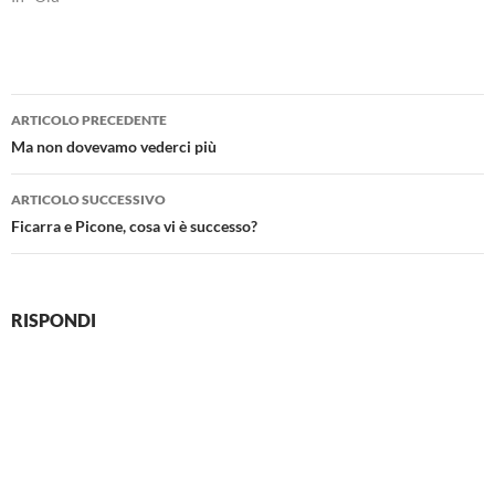
Navigazione
ARTICOLO PRECEDENTE
articolo
Ma non dovevamo vederci più
ARTICOLO SUCCESSIVO
Ficarra e Picone, cosa vi è successo?
RISPONDI