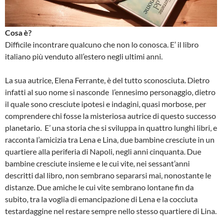
Cosa è?
Difficile incontrare qualcuno che non lo conosca. E’ il libro
italiano più venduto all’estero negli ultimi anni.
La sua autrice, Elena Ferrante, è del tutto sconosciuta. Dietro
infatti al suo nome si nasconde l’ennesimo personaggio, dietro
il quale sono cresciute ipotesi e indagini, quasi morbose, per
comprendere chi fosse la misteriosa autrice di questo successo
planetario. E’ una storia che si sviluppa in quattro lunghi libri, e
racconta l’amicizia tra Lena e Lina, due bambine cresciute in un
quartiere alla periferia di Napoli, negli anni cinquanta. Due
bambine cresciute insieme e le cui vite, nei sessant’anni
descritti dal libro, non sembrano separarsi mai, nonostante le
distanze. Due amiche le cui vite sembrano lontane fin da
subito, tra la voglia di emancipazione di Lena e la cocciuta
testardaggine nel restare sempre nello stesso quartiere di Lina.