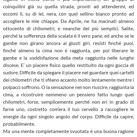
coinquilini già su quella strada, pronti ad attendermi, ed
eccomi lì, su di lei, nera, con quel sellino bianco pronto ad
accogliere le mie chiappe. Da Aprile, ne ha macinati almeno
ottocento di chilometri, e neanche dei più semplici. Salite,
perché la sofferenza della scalata è il vero pane, ed anche se le
gambe non girano ancora ai giusti giri, resisti finché puoi,
finché almeno la cima non è raggiunta, per poi liberare le
gambe e la soddisfazione della meta raggiunta nelle lunghe
discese. E’ un piacere fisico quello restituito da ogni goccia di
sudore. Difficile da spiegare il piacere nel guardare quei cartelli
dei chilometri che ti sfilano accanto molto lentamente mentre i
polpacci soffrono. O la sensazione nel non riuscire, raggiunta la
cima, a ricostruire nemmeno un pensiero fatto lungo quei
chilometri, forse, semplicemente perché non eri in grado di
farne uno, costretto com’era il tuo cervello a raccogliere le
energie da ogni singolo angolo del corpo. Difficile da capire,
probabilmente.
Ma una mente completamente svuotata è una buona ragione