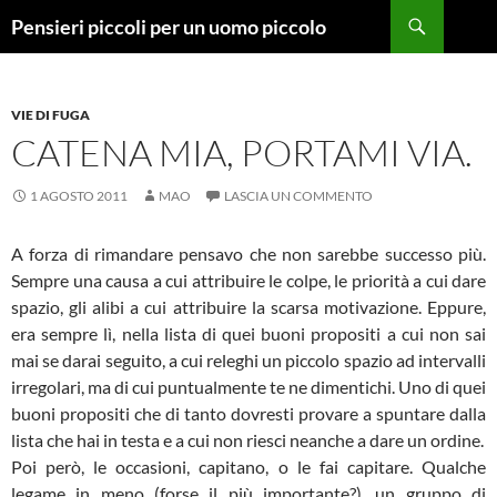
Vai
Cerca
Pensieri piccoli per un uomo piccolo
al
contenuto
VIE DI FUGA
CATENA MIA, PORTAMI VIA.
1 AGOSTO 2011
MAO
LASCIA UN COMMENTO
A forza di rimandare pensavo che non sarebbe successo più.
Sempre una causa a cui attribuire le colpe, le priorità a cui dare
spazio, gli alibi a cui attribuire la scarsa motivazione. Eppure,
era sempre lì, nella lista di quei buoni propositi a cui non sai
mai se darai seguito, a cui releghi un piccolo spazio ad intervalli
irregolari, ma di cui puntualmente te ne dimentichi. Uno di quei
buoni propositi che di tanto dovresti provare a spuntare dalla
lista che hai in testa e a cui non riesci neanche a dare un ordine.
Poi però, le occasioni, capitano, o le fai capitare. Qualche
legame in meno (forse il più importante?), un gruppo di