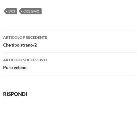
BICI
CICLISMO
Navigazione
ARTICOLO PRECEDENTE
articolo
Che tipo strano/2
ARTICOLO SUCCESSIVO
Puro veleno
RISPONDI