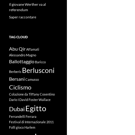
Il giovane Werther va al
referendum
Saper raccontare
TAG CLOUD
Abu Qir
Affamati
Alessandro Magno
Ballottaggio
Baricco
Berlusconi
Berberis
Bersani
Camusso
Ciclismo
Colazione da Tiffany
Cosentino
Dario I
David Foster Wallace
Egitto
Dubai
Ferrandelli
Ferrara
Festival di Internazionale 2011
Folli
gioco
Harlem