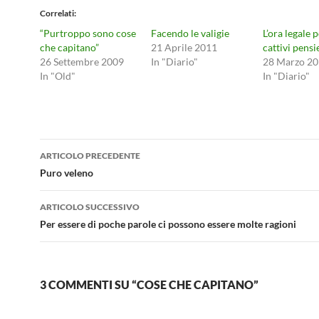
Correlati
“Purtroppo sono cose
Facendo le valigie
L’ora legale 
che capitano”
21 Aprile 2011
cattivi pensi
26 Settembre 2009
In "Diario"
28 Marzo 2
In "Old"
In "Diario"
Navigazione
ARTICOLO PRECEDENTE
articolo
Puro veleno
ARTICOLO SUCCESSIVO
Per essere di poche parole ci possono essere molte ragioni
3 COMMENTI SU “COSE CHE CAPITANO”