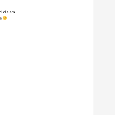
i ci siam
ie