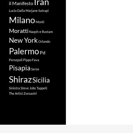
Iran
il Manifesto
Lucio Dalla
Marjane Satrapi
Milano
Monti
Moratti
Naqsh-e Rustam
New York
Orlando
Palermo
Pd
Persepoli
Pippo Fava
Pisapia
Serse
Shiraz
Sicilia
Sinistra
Steve Jobs
Tappeti
The Artist
Zoroastri