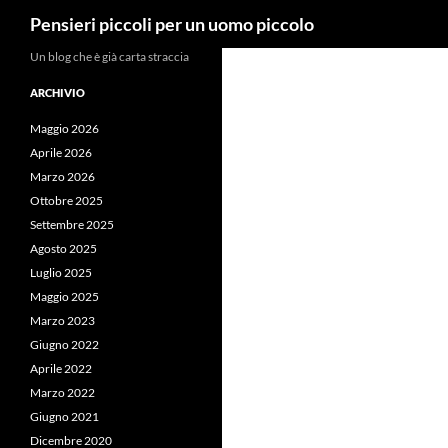
Cerca
Pensieri piccoli per un uomo piccolo
Vai
Un blog che è già carta straccia
al
ARCHIVIO
contenuto
Maggio 2026
Aprile 2026
Marzo 2026
Ottobre 2025
Settembre 2025
Agosto 2025
Luglio 2025
Maggio 2025
Marzo 2023
Giugno 2022
Aprile 2022
Marzo 2022
Giugno 2021
Dicembre 2020