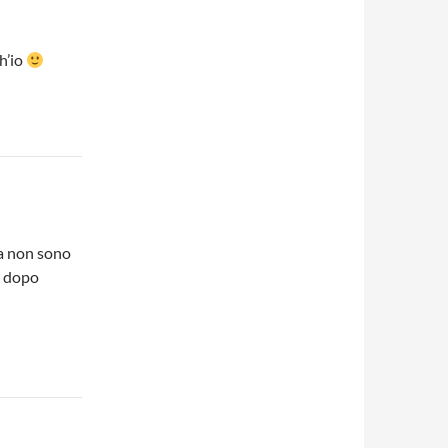
h’io
ma non sono
o dopo