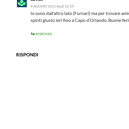
9 AGOSTO 2011 ALLE 12:19
Io sono dall’altro lato (Furnari) ma per trovare amic
spinti giusto ieri fino a Capo d’Orlando. Buone fer
RISPONDI
RISPONDI