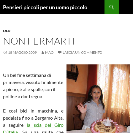
Vai
Cerca
Pensieri piccoli per un uomo piccolo
al
contenuto
OLD
NON FERMARTI
18 MAGGIO 2009
MAO
LASCIA UN COMMENTO
Un bel fine settimana di
primavera, vissuto finalmente
a pieno, è alle spalle, con il
polline a dar tregua.
E cosi bici in macchina, e
pedalata fino a Bergamo Alta,
a seguire
la scia del Giro
D’Italia
. Su una salita che