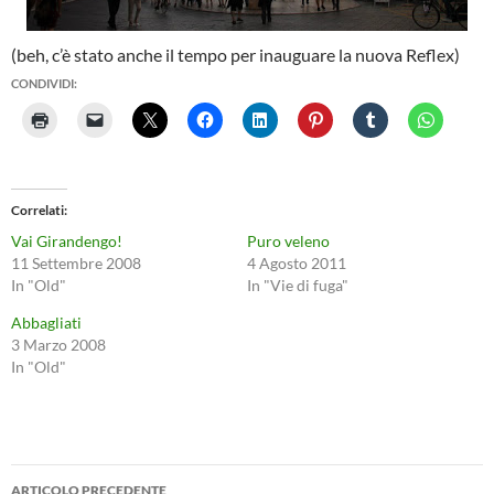
(beh, c’è stato anche il tempo per inauguare la nuova Reflex)
CONDIVIDI:
Correlati
Vai Girandengo!
Puro veleno
11 Settembre 2008
4 Agosto 2011
In "Old"
In "Vie di fuga"
Abbagliati
3 Marzo 2008
In "Old"
Navigazione
ARTICOLO PRECEDENTE