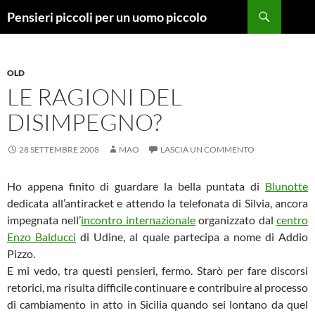
Vai
Cerca
Pensieri piccoli per un uomo piccolo
al
contenuto
OLD
LE RAGIONI DEL
DISIMPEGNO?
28 SETTEMBRE 2008
MAO
LASCIA UN COMMENTO
Ho appena finito di guardare la bella puntata di
Blunotte
dedicata all’antiracket e attendo la telefonata di Silvia, ancora
impegnata nell’
incontro internazionale
organizzato dal
centro
Enzo Balducci
di Udine, al quale partecipa a nome di Addio
Pizzo.
E mi vedo, tra questi pensieri, fermo. Starò per fare discorsi
retorici, ma risulta difficile continuare e contribuire al processo
di cambiamento in atto in Sicilia quando sei lontano da quel