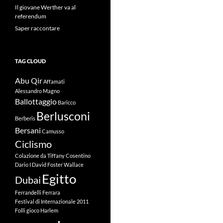
Il giovane Werther va al
referendum
Saper raccontare
TAG CLOUD
Abu Qir
Affamati
Alessandro Magno
Ballottaggio
Baricco
Berlusconi
Berberis
Bersani
Camusso
Ciclismo
Colazione da Tiffany
Cosentino
Dario I
David Foster Wallace
Egitto
Dubai
Ferrandelli
Ferrara
Festival di Internazionale 2011
Folli
gioco
Harlem