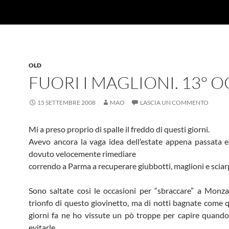
OLD
FUORI I MAGLIONI. 13° O
15 SETTEMBRE 2008
MAO
LASCIA UN COMMENTO
Mi a preso proprio di spalle il freddo di questi giorni.
Avevo ancora la vaga idea dell’estate appena passata 
dovuto velocemente rimediare
correndo a Parma a recuperare giubbotti, maglioni e sciar
Sono saltate cosi le occasioni per “sbraccare” a Monza
trionfo di questo giovinetto, ma di notti bagnate come q
giorni fa ne ho vissute un pò troppe per capire quando 
evitarle.