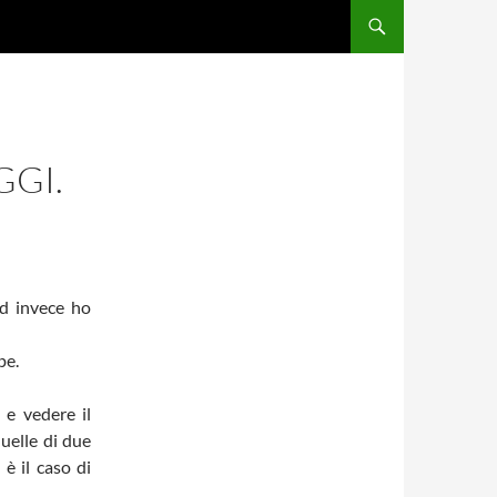
GGI.
ed invece ho
pe.
 e vedere il
uelle di due
è il caso di