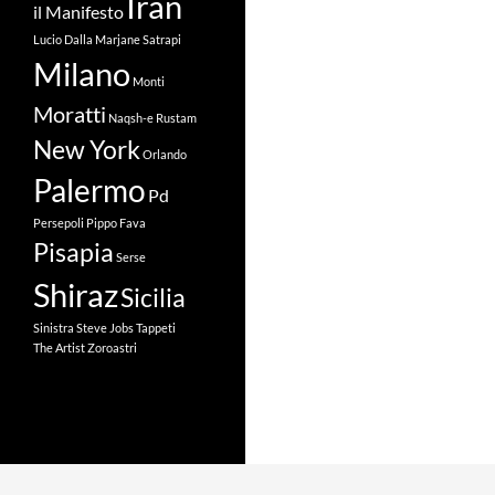
Iran
il Manifesto
Lucio Dalla
Marjane Satrapi
Milano
Monti
Moratti
Naqsh-e Rustam
New York
Orlando
Palermo
Pd
Persepoli
Pippo Fava
Pisapia
Serse
Shiraz
Sicilia
Sinistra
Steve Jobs
Tappeti
The Artist
Zoroastri