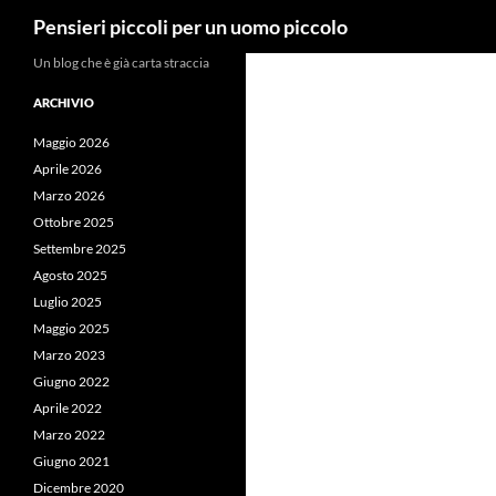
Cerca
Pensieri piccoli per un uomo piccolo
Vai
Un blog che è già carta straccia
al
ARCHIVIO
contenuto
Maggio 2026
Aprile 2026
Marzo 2026
Ottobre 2025
Settembre 2025
Agosto 2025
Luglio 2025
Maggio 2025
Marzo 2023
Giugno 2022
Aprile 2022
Marzo 2022
Giugno 2021
Dicembre 2020