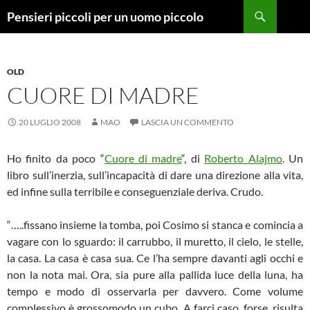
Vai
Cerca
Pensieri piccoli per un uomo piccolo
al
contenuto
OLD
CUORE DI MADRE
20 LUGLIO 2008
MAO
LASCIA UN COMMENTO
Ho finito da poco “
Cuore di madre
“, di
Roberto Alajmo
. Un
libro sull’inerzia, sull’incapacità di dare una direzione alla vita,
ed infine sulla terribile e conseguenziale deriva. Crudo.
“…..fissano insieme la tomba, poi Cosimo si stanca e comincia a
vagare con lo sguardo: il carrubbo, il muretto, il cielo, le stelle,
la casa. La casa è casa sua. Ce l’ha sempre davanti agli occhi e
non la nota mai. Ora, sia pure alla pallida luce della luna, ha
tempo e modo di osservarla per davvero. Come volume
complessivo è grossomodo un cubo. A farci caso, forse, risulta