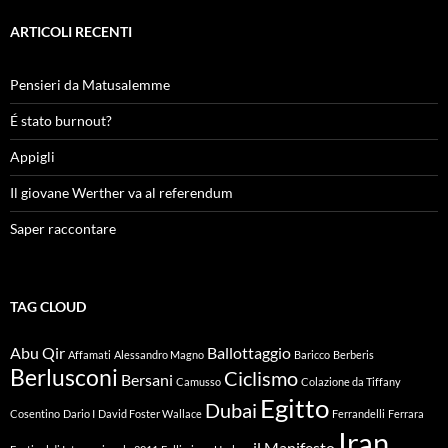
ARTICOLI RECENTI
Pensieri da Matusalemme
É stato burnout?
Appigli
Il giovane Werther va al referendum
Saper raccontare
TAG CLOUD
Abu Qir
Ballottaggio
Affamati
Alessandro Magno
Baricco
Berberis
Berlusconi
Ciclismo
Bersani
Camusso
Colazione da Tiffany
Egitto
Dubai
Cosentino
Dario I
David Foster Wallace
Ferrandelli
Ferrara
Iran
il Manifesto