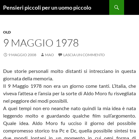
Vai
Cerca
Pensieri piccoli per un uomo piccolo
al
contenuto
OLD
9 MAGGIO 1978
9 MAGGIO 2008
MAO
LASCIA UN COMMENTO
Due storie personali molto distanti si intrecciano in questa
giornata della memoria.
Il 9 Maggio 1978 non era un giorno come tanti. L’Italia, che
viveva l’attesa e l’ansia per la sorte di Aldo Moro fu risvegliata
nel peggiore dei modi possibili.
A quei tempi non ero neanche nato quindi la mia idea è nata
leggendo molto e guardando qualche film sull’argomento.
Quale idea. Aldo Moro fu ucciso il giorno del possibile
compromesso storico tra Pc e Dc, quella possibile sintesi tra
due mondi lontani in un momento in cui ogni forma di