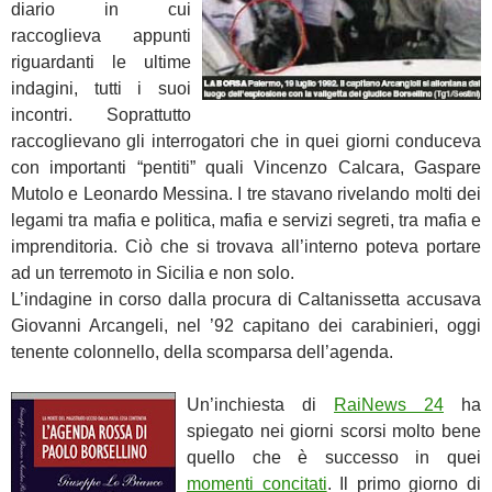
diario in cui
raccoglieva appunti
riguardanti le ultime
indagini, tutti i suoi
incontri. Soprattutto
raccoglievano gli interrogatori che in quei giorni conduceva
con importanti “pentiti” quali Vincenzo Calcara, Gaspare
Mutolo e Leonardo Messina. I tre stavano rivelando molti dei
legami tra mafia e politica, mafia e servizi segreti, tra mafia e
imprenditoria. Ciò che si trovava all’interno poteva portare
ad un terremoto in Sicilia e non solo.
L’indagine in corso dalla procura di Caltanissetta
accusava
Giovanni Arcangeli, nel ’92 capitano dei carabinieri, oggi
tenente colonnello, della scomparsa dell’agenda.
Un’inchiesta di
RaiNews
24
ha
spiegato nei giorni scorsi molto bene
quello che è successo in quei
momenti concitati
. Il primo giorno di