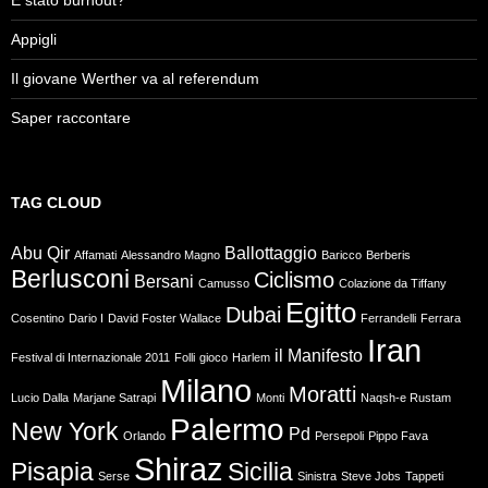
É stato burnout?
Appigli
Il giovane Werther va al referendum
Saper raccontare
TAG CLOUD
Abu Qir
Ballottaggio
Affamati
Alessandro Magno
Baricco
Berberis
Berlusconi
Ciclismo
Bersani
Camusso
Colazione da Tiffany
Egitto
Dubai
Cosentino
Dario I
David Foster Wallace
Ferrandelli
Ferrara
Iran
il Manifesto
Festival di Internazionale 2011
Folli
gioco
Harlem
Milano
Moratti
Lucio Dalla
Marjane Satrapi
Monti
Naqsh-e Rustam
Palermo
New York
Pd
Orlando
Persepoli
Pippo Fava
Shiraz
Pisapia
Sicilia
Serse
Sinistra
Steve Jobs
Tappeti