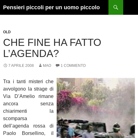
Vai
Cerca
Pensieri piccoli per un uomo piccolo
al
contenuto
OLD
CHE FINE HA FATTO
L’AGENDA?
7 APRILE 2008
MAO
1 COMMENTO
Tra i tanti misteri che
avvolgono la strage di
Via D’Amelio rimane
ancora senza
chiarimenti la
scomparsa
dell’agenda rossa di
Paolo Borsellino, il