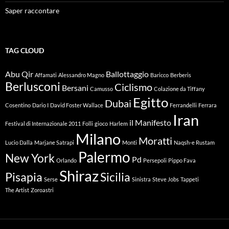
Saper raccontare
TAG CLOUD
Abu Qir
Ballottaggio
Affamati
Alessandro Magno
Baricco
Berberis
Berlusconi
Ciclismo
Bersani
Camusso
Colazione da Tiffany
Egitto
Dubai
Cosentino
Dario I
David Foster Wallace
Ferrandelli
Ferrara
Iran
il Manifesto
Festival di Internazionale 2011
Folli
gioco
Harlem
Milano
Moratti
Lucio Dalla
Marjane Satrapi
Monti
Naqsh-e Rustam
Palermo
New York
Pd
Orlando
Persepoli
Pippo Fava
Shiraz
Pisapia
Sicilia
Serse
Sinistra
Steve Jobs
Tappeti
The Artist
Zoroastri