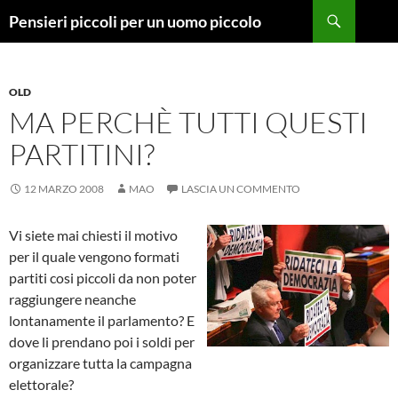
Vai
Cerca
Pensieri piccoli per un uomo piccolo
al
contenuto
OLD
MA PERCHÈ TUTTI QUESTI
PARTITINI?
12 MARZO 2008
MAO
LASCIA UN COMMENTO
Vi siete mai chiesti il motivo
per il quale vengono formati
partiti cosi piccoli da non poter
raggiungere neanche
lontanamente il parlamento? E
dove li prendano poi i soldi per
organizzare tutta la campagna
elettorale?