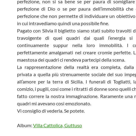
perfezione, non si sa bene se per paura di somigliare
perfezione di Dio o se per paura dell’immobilità che 
perfezione che non permette di individuare un obiettivo
in cui intravediamo quindi una possibile fine.
Pagato con Silvia il biglietto siamo stati subito travolti d
travolgente di quei quadri dai quali l’energia si 
continuamente suppur nella loro immobilità. I c
perfettamente amalgamati nel creare cromie perfette. 
maestosa dei quadri ci rendeva partecipi della scena.
La rappresentazione della realtà era completa, dalla
privata a quella più strenuamente sociale del suo impeg
all’amore per la terra di Sicilia. I funerali di Togliatti,
l
comizio, i pugili, cosi come i ritratti di donne sono quelli 
fatto correre la nostra immaginazione. Raramente una 
quadri mi avevano cosi emozionato.
Vi consiglio di vederla. Se potete.
Album:
Villa Cattolica, Guttuso