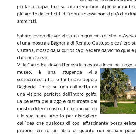
per la sua capacità di suscitare emozioni al più ignorante 
più ardito dei critici. E di fronte ad essa non si può che ri
ammirati.
Sabato, credo di aver vissuto un qualcosa di simile. Avevo 
di una mostra a Bagheria di Renato Guttuso e così ero st
visitarla, mosso dalla curiosità di vedere da vicino quell
che conoscevo.
Villa Cattolica, dove si teneva la mostra e in cui ha luogo l
museo, è una stupenda villa
settecentesca tra le tante che popola
Bagheria. Posta su una collinetta da
una visione perfetta dell’intero golfo.
La bellezza del luogo è disturbata dal
mostro di ferro costruito troppo vicino
alle sue mura proprio per distogliere
dall’idea che qualcosa di cosi affascinante possa esist
proprio ieri su un libro di quanto noi Siciliani poc