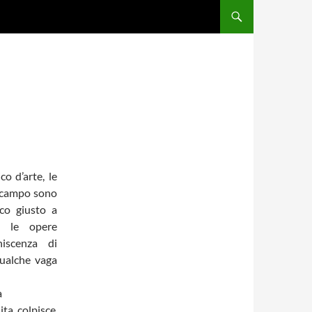
o d’arte, le
 campo sono
sco giusto a
e le opere
iscenza di
qualche vaga
a
ta, colpisce