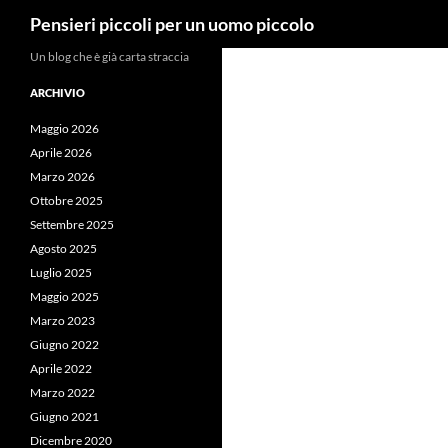
Cerca
Pensieri piccoli per un uomo piccolo
Vai
Un blog che è già carta straccia
al
ARCHIVIO
contenuto
Maggio 2026
Aprile 2026
Marzo 2026
Ottobre 2025
Settembre 2025
Agosto 2025
Luglio 2025
Maggio 2025
Marzo 2023
Giugno 2022
Aprile 2022
Marzo 2022
Giugno 2021
Dicembre 2020