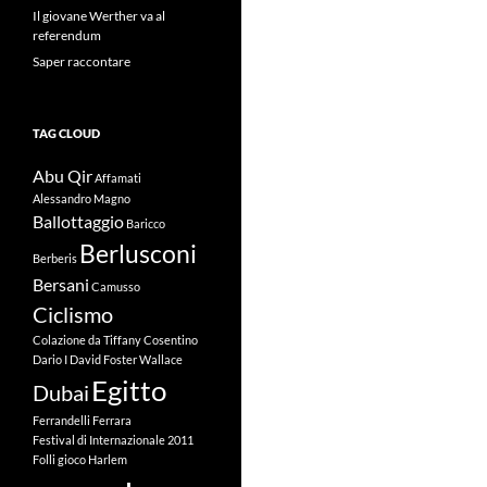
Il giovane Werther va al
referendum
Saper raccontare
TAG CLOUD
Abu Qir
Affamati
Alessandro Magno
Ballottaggio
Baricco
Berlusconi
Berberis
Bersani
Camusso
Ciclismo
Colazione da Tiffany
Cosentino
Dario I
David Foster Wallace
Egitto
Dubai
Ferrandelli
Ferrara
Festival di Internazionale 2011
Folli
gioco
Harlem