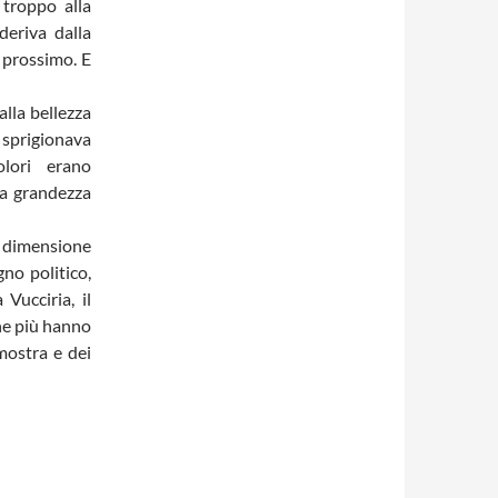
 troppo alla
deriva dalla
 prossimo. E
alla bellezza
sprigionava
olori erano
La grandezza
 dimensione
no politico,
a Vucciria
, il
che più hanno
mostra e dei