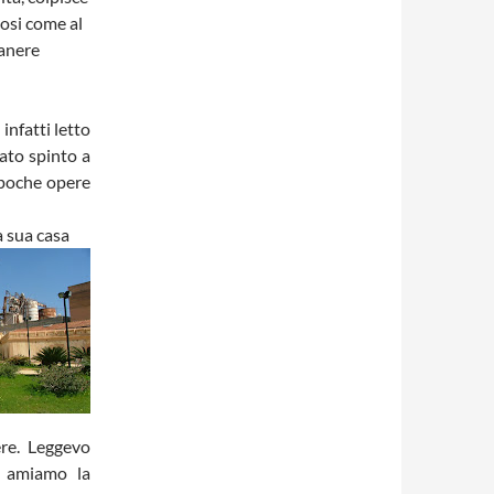
cosi come al
manere
infatti letto
ato spinto a
e poche opere
a sua casa
ere. Leggevo
o amiamo la