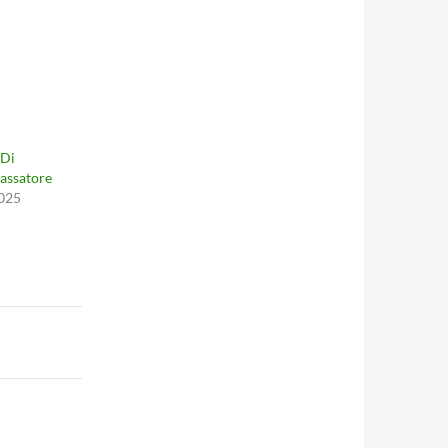
 Di
Passatore
025