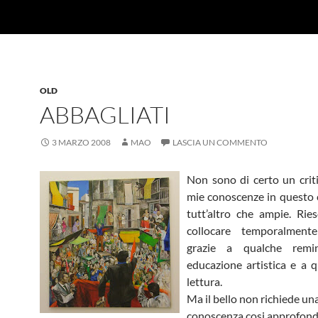
OLD
ABBAGLIATI
3 MARZO 2008
MAO
LASCIA UN COMMENTO
Non sono di certo un critic
mie conoscenze in questo
tutt’altro che ampie. Rie
collocare temporalment
grazie a qualche remin
educazione artistica e a 
lettura.
Ma il bello non richiede un
conoscenza cosi approfondi