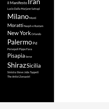
Iran
il Manifesto
Lucio Dalla
Marjane Satrapi
Milano
Monti
Moratti
Naqsh-e Rustam
New York
Orlando
Palermo
Pd
Persepoli
Pippo Fava
Pisapia
Serse
Shiraz
Sicilia
Sinistra
Steve Jobs
Tappeti
The Artist
Zoroastri