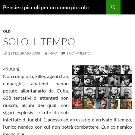
Vai
Cerca
Pensieri piccoli per un uomo piccolo
al
contenuto
OLD
SOLO IL TEMPO
21 FEBBRAIO 2008
MAO
1 COMMENTO
49 Anni.
Non complotti, killer, agenti Cia,
embarghi, anatemi hanno
potuto allontanarlo da Cuba.
638 tentativi di attentati non
riusciti, alcuni dei quali con
sigari esplosivi e tute da sub
infettate di funghi. E adesso ad arrestarlo è arrivato il tempo,
l’unico nemico con cui non potrà combattere. L’unico nemico
invincibile.