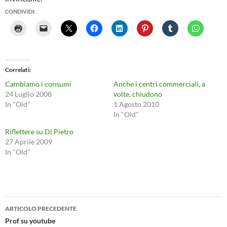
CONDIVIDI:
Correlati
Cambiamo i consumi
Anche i centri commerciali, a
24 Luglio 2008
volte, chiudono
In "Old"
1 Agosto 2010
In "Old"
Riflettere su Di Pietro
27 Aprile 2009
In "Old"
Navigazione
ARTICOLO PRECEDENTE
articolo
Prof su youtube