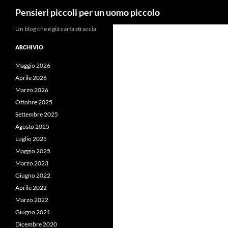
Cerca
Pensieri piccoli per un uomo piccolo
Vai
Un blog che è già carta straccia
al
ARCHIVIO
contenuto
Maggio 2026
Aprile 2026
Marzo 2026
Ottobre 2025
Settembre 2025
Agosto 2025
Luglio 2025
Maggio 2025
Marzo 2023
Giugno 2022
Aprile 2022
Marzo 2022
Giugno 2021
Dicembre 2020