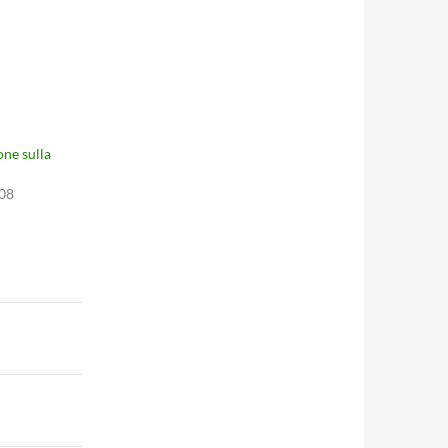
one sulla
008