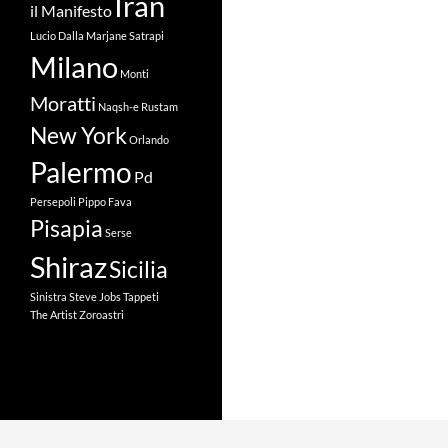
Iran
il Manifesto
Lucio Dalla
Marjane Satrapi
Milano
Monti
Moratti
Naqsh-e Rustam
New York
Orlando
Palermo
Pd
Persepoli
Pippo Fava
Pisapia
Serse
Shiraz
Sicilia
Sinistra
Steve Jobs
Tappeti
The Artist
Zoroastri