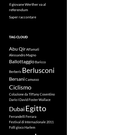
Il giovane Werther va al
referendum
Saper raccontare
TAG CLOUD
Abu Qir
Affamati
Alessandro Magno
Ballottaggio
Baricco
Berlusconi
Berberis
Bersani
Camusso
Ciclismo
Colazione da Tiffany
Cosentino
Dario I
David Foster Wallace
Egitto
Dubai
Ferrandelli
Ferrara
Festival di Internazionale 2011
Folli
gioco
Harlem