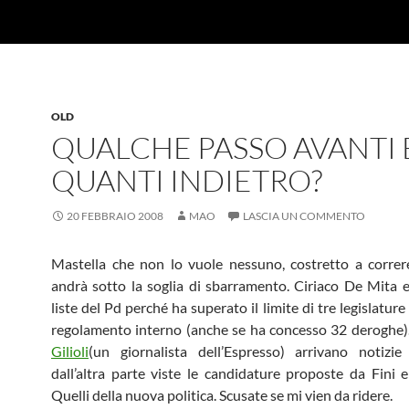
OLD
QUALCHE PASSO AVANTI 
QUANTI INDIETRO?
20 FEBBRAIO 2008
MAO
LASCIA UN COMMENTO
Mastella che non lo vuole nessuno, costretto a correr
andrà sotto la soglia di sbarramento. Ciriaco De Mita e
liste del Pd perché ha superato il limite di tre legislatur
regolamento interno (anche se ha concesso 32 deroghe)
Gilioli
(un giornalista dell’Espresso) arrivano notizie
dall’altra parte viste le candidature proposte da Fini e
Quelli della nuova politica. Scusate se mi vien da ridere.