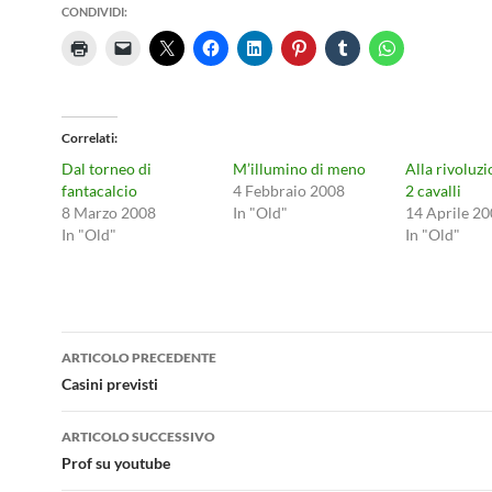
CONDIVIDI:
Correlati
Dal torneo di
M’illumino di meno
Alla rivoluzi
fantacalcio
4 Febbraio 2008
2 cavalli
8 Marzo 2008
In "Old"
14 Aprile 2
In "Old"
In "Old"
Navigazione
ARTICOLO PRECEDENTE
articolo
Casini previsti
ARTICOLO SUCCESSIVO
Prof su youtube