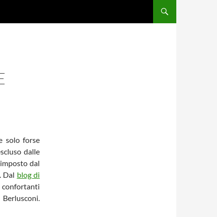
E
e solo forse
scluso dalle
e imposto dal
. Dal
blog di
 confortanti
 Berlusconi.