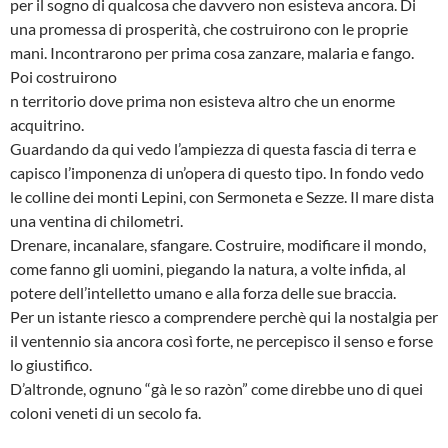
per il sogno di qualcosa che davvero non esisteva ancora. Di
una promessa di prosperità, che costruirono con le proprie
mani. Incontrarono per prima cosa zanzare, malaria e fango.
Poi costruirono
n territorio dove prima non esisteva altro che un enorme
acquitrino.
Guardando da qui vedo l’ampiezza di questa fascia di terra e
capisco l’imponenza di un’opera di questo tipo. In fondo vedo
le colline dei monti Lepini, con Sermoneta e Sezze. Il mare dista
una ventina di chilometri.
Drenare, incanalare, sfangare. Costruire, modificare il mondo,
come fanno gli uomini, piegando la natura, a volte infida, al
potere dell’intelletto umano e alla forza delle sue braccia.
Per un istante riesco a comprendere perchè qui la nostalgia per
il ventennio sia ancora così forte, ne percepisco il senso e forse
lo giustifico.
D’altronde, ognuno “gà le so razòn” come direbbe uno di quei
coloni veneti di un secolo fa.