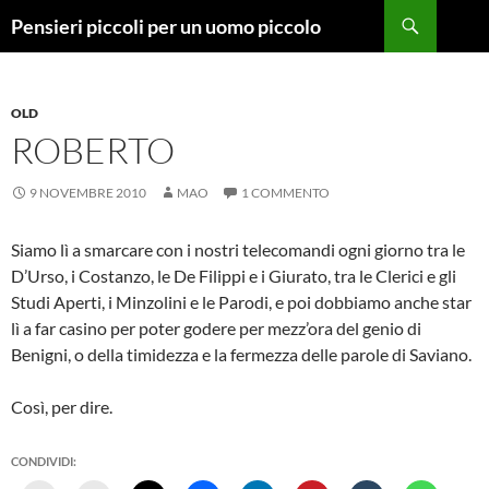
Vai
Cerca
Pensieri piccoli per un uomo piccolo
al
contenuto
OLD
ROBERTO
9 NOVEMBRE 2010
MAO
1 COMMENTO
Siamo lì a smarcare con i nostri telecomandi ogni giorno tra le
D’Urso, i Costanzo, le De Filippi e i Giurato, tra le Clerici e gli
Studi Aperti, i Minzolini e le Parodi, e poi dobbiamo anche star
lì a far casino per poter godere per mezz’ora del genio di
Benigni, o della timidezza e la fermezza delle parole di Saviano.
Così, per dire.
CONDIVIDI: