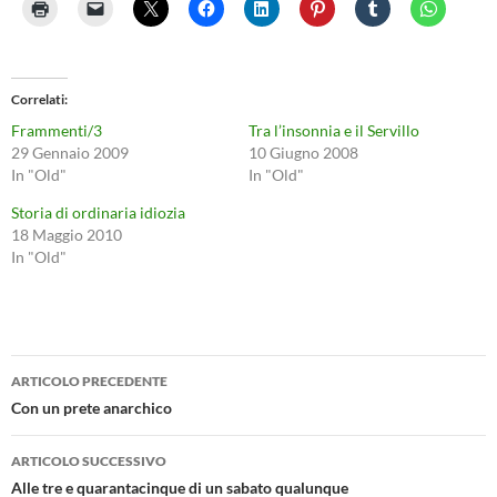
Correlati
Frammenti/3
Tra l’insonnia e il Servillo
29 Gennaio 2009
10 Giugno 2008
In "Old"
In "Old"
Storia di ordinaria idiozia
18 Maggio 2010
In "Old"
Navigazione
ARTICOLO PRECEDENTE
articolo
Con un prete anarchico
ARTICOLO SUCCESSIVO
Alle tre e quarantacinque di un sabato qualunque