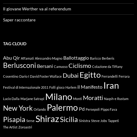
Il giovane Werther va al referendum
Saper raccontare
TAG CLOUD
Abu Qir
Ballottaggio
Affamati
Alessandro Magno
Baricco
Berberis
Berlusconi
Ciclismo
Bersani
Camusso
Colazione da Tiffany
Egitto
Dubai
Cosentino
Dario I
David Foster Wallace
Ferrandelli
Ferrara
Iran
il Manifesto
Festival di Internazionale 2011
Folli
gioco
Harlem
Milano
Moratti
Lucio Dalla
Marjane Satrapi
Monti
Naqsh-e Rustam
Palermo
New York
Pd
Orlando
Persepoli
Pippo Fava
Shiraz
Pisapia
Sicilia
Serse
Sinistra
Steve Jobs
Tappeti
The Artist
Zoroastri