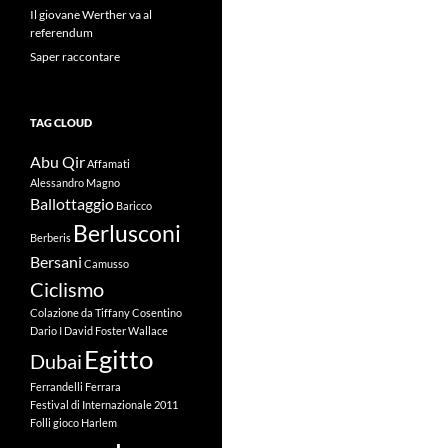
Il giovane Werther va al
referendum
Saper raccontare
TAG CLOUD
Abu Qir
Affamati
Alessandro Magno
Ballottaggio
Baricco
Berlusconi
Berberis
Bersani
Camusso
Ciclismo
Colazione da Tiffany
Cosentino
Dario I
David Foster Wallace
Egitto
Dubai
Ferrandelli
Ferrara
Festival di Internazionale 2011
Folli
gioco
Harlem