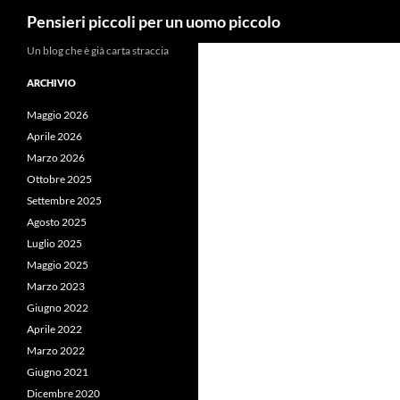
Cerca
Pensieri piccoli per un uomo piccolo
Vai
Un blog che è già carta straccia
al
ARCHIVIO
contenuto
Maggio 2026
Aprile 2026
Marzo 2026
Ottobre 2025
Settembre 2025
Agosto 2025
Luglio 2025
Maggio 2025
Marzo 2023
Giugno 2022
Aprile 2022
Marzo 2022
Giugno 2021
Dicembre 2020