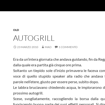
OLD
AUTOGRILL
23 MARZO 2010
MAO
1 COMMENTO
Era da un’intera giornata che andava guidando, fin da Reg
dalla quale era partita già cinque ore prima.
Soltanto un tiepido sole d’inizio primavera le faceva com
voce di quello stupido speaker alla radio che andava 
parole nell’etere, giusto per essere perse, subito dopo.
Le labbra bruciavano chiedendo acqua, le implorarono di
prossimo autogrill.
Scese, svogliatamente, raccogliendo la borsa dalla q
fuoriscendo buona parte dei suoi effetti personali. Si dir