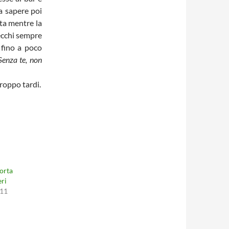
za sapere poi
rta mentre la
pecchi sempre
 fino a poco
Senza te, non
roppo tardi.
porta
eri
011