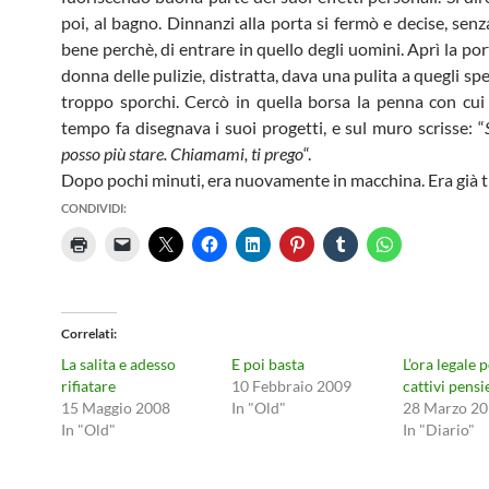
poi, al bagno. Dinnanzi alla porta si fermò e decise, sen
bene perchè, di entrare in quello degli uomini. Aprì la po
donna delle pulizie, distratta, dava una pulita a quegli s
troppo sporchi. Cercò in quella borsa la penna con cui
tempo fa disegnava i suoi progetti, e sul muro scrisse: “
posso più stare. Chiamami, ti prego
“.
Dopo pochi minuti, era nuovamente in macchina. Era già t
CONDIVIDI:
Correlati
La salita e adesso
E poi basta
L’ora legale 
rifiatare
10 Febbraio 2009
cattivi pensi
15 Maggio 2008
In "Old"
28 Marzo 2
In "Old"
In "Diario"