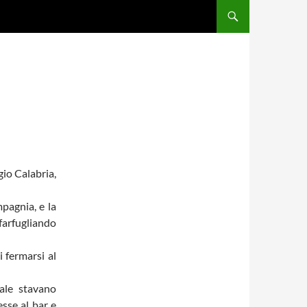
gio Calabria,
pagnia, e la
farfugliando
 fermarsi al
uale stavano
esse al bar e