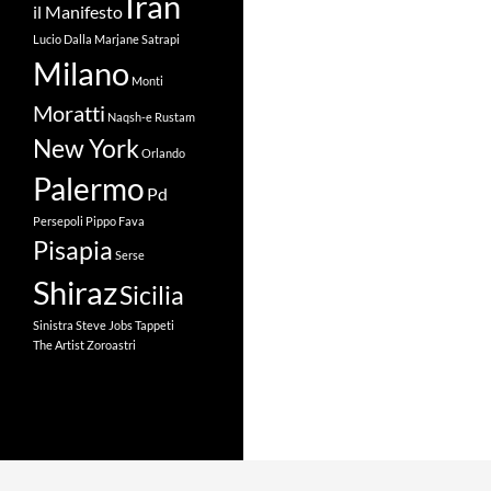
Iran
il Manifesto
Lucio Dalla
Marjane Satrapi
Milano
Monti
Moratti
Naqsh-e Rustam
New York
Orlando
Palermo
Pd
Persepoli
Pippo Fava
Pisapia
Serse
Shiraz
Sicilia
Sinistra
Steve Jobs
Tappeti
The Artist
Zoroastri