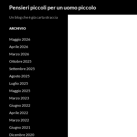
Cerca
Pensieri piccoli per un uomo piccolo
Vai
Un blog che è già carta straccia
al
ARCHIVIO
contenuto
Maggio 2026
Aprile 2026
Marzo 2026
Ottobre 2025
Settembre 2025
Agosto 2025
Luglio 2025
Maggio 2025
Marzo 2023
Giugno 2022
Aprile 2022
Marzo 2022
Giugno 2021
Dicembre 2020