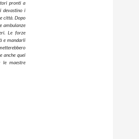
tori pronti a
i devastino i
e città. Dopo
lle ambulanze
ri. Le forze
tà e mandarli
rimetterebbero
ue anche quei
a le maestre