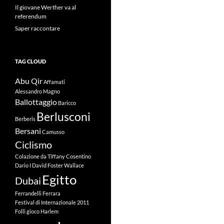
Il giovane Werther va al
referendum
Saper raccontare
TAG CLOUD
Abu Qir
Affamati
Alessandro Magno
Ballottaggio
Baricco
Berlusconi
Berberis
Bersani
Camusso
Ciclismo
Colazione da Tiffany
Cosentino
Dario I
David Foster Wallace
Egitto
Dubai
Ferrandelli
Ferrara
Festival di Internazionale 2011
Folli
gioco
Harlem