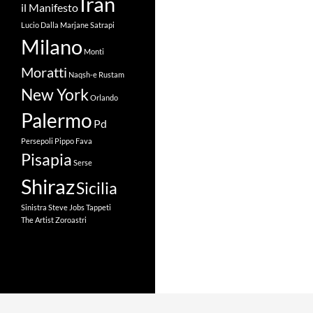
Iran
il Manifesto
Lucio Dalla
Marjane Satrapi
Milano
Monti
Moratti
Naqsh-e Rustam
New York
Orlando
Palermo
Pd
Persepoli
Pippo Fava
Pisapia
Serse
Shiraz
Sicilia
Sinistra
Steve Jobs
Tappeti
The Artist
Zoroastri