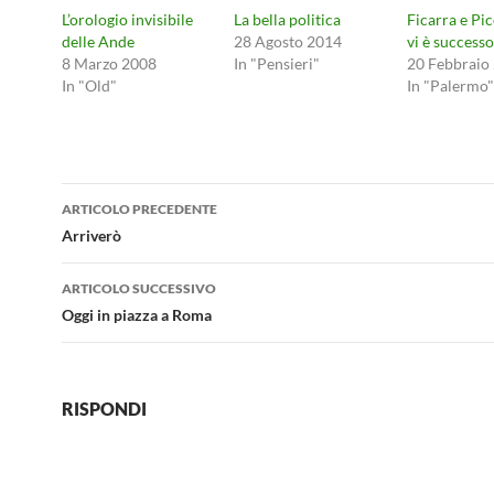
L’orologio invisibile
La bella politica
Ficarra e Pi
delle Ande
28 Agosto 2014
vi è successo
8 Marzo 2008
In "Pensieri"
20 Febbraio
In "Old"
In "Palermo"
Navigazione
ARTICOLO PRECEDENTE
articolo
Arriverò
ARTICOLO SUCCESSIVO
Oggi in piazza a Roma
RISPONDI