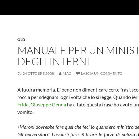
OLD
MANUALE PER UN MINIS
DEGLI INTERNI
24 OTTOBRE 2008
MAO
LASCIA UN COMMENTO
A futura memoria. E’ bene non dimenticare certe frasi, scol
roccia per sdegnarsi ogni volta che lo si legge. Quando ieri 
Frida
,
Giuseppe Genna
ha citato questa frase ho avuto un
vomito.
«Maroni dovrebbe fare quel che feci io quand’ero ministro dell
Gli universitari? Lasciarli fare. Ritirare le forze di polizia 