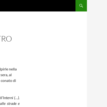
TRO
pirle nella
sera, al
 conato di
’Interni (…).
dalle strade e